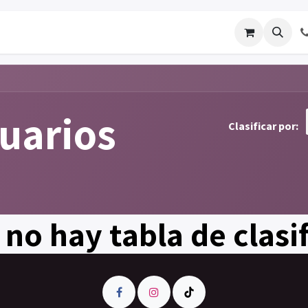
os
Galería de Trabajos
Solicitar cotizacion
Blo
suarios
Clasificar por:
no hay tabla de clasi