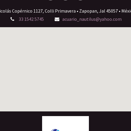
icolás Copérnico 1127, Colli Primavera • Zapopan, Jal 45057 • Méxi
33 1542 5745
acuario_nautilus@yahoo.com