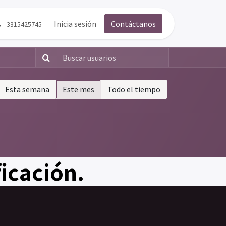
g
Contáctenos
Inicia sesión
Contáctanos
3315425745
Esta semana
Este mes
Todo el tiempo
ficación.