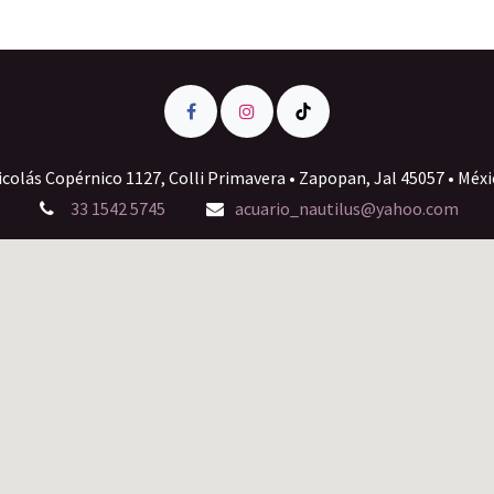
icolás Copérnico 1127, Colli Primavera • Zapopan, Jal 45057 • Méxi
33 1542 5745
acuario_nautilus@yahoo.com