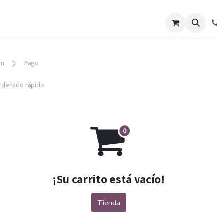
os
Galería de Trabajos
Solicitar cotizacion
Blo
ón
Pago
rdenado rápido
¡Su carrito está vacío!
Tienda