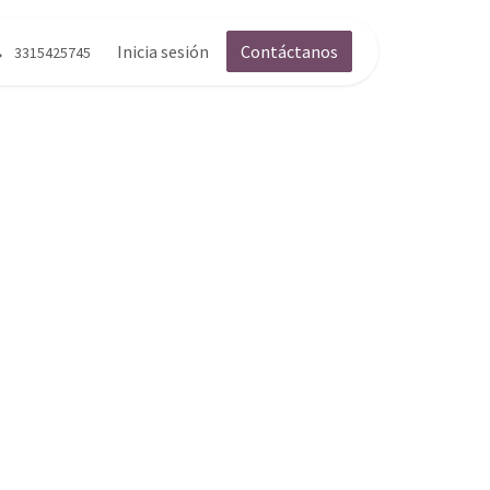
g
Contáctenos
Inicia sesión
Contáctanos
3315425745