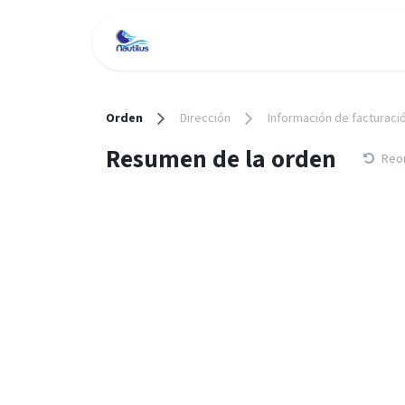
Ir al contenido
Inicio
Tienda
Servici
Orden
Dirección
Información de facturaci
Resumen de la orden
Reo