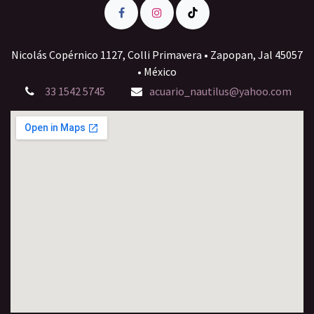
Nicolás Copérnico 1127, Colli Primavera • Zapopan, Jal 45057
• México
33 1542 5745
acuario_nautilus@yahoo.com