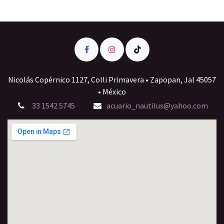
Nicolás Copérnico 1127, Colli Primavera • Zapopan, Jal 45057
• México
33 1542 5745
acuario_nautilus@yahoo.com