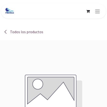
Ir al contenido
Todos los productos