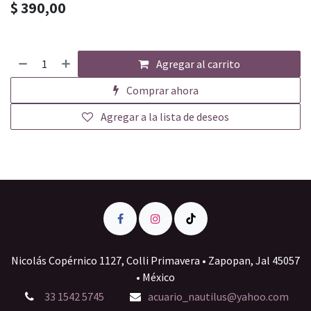
$
390,00
Agregar al carrito
Comprar ahora
Agregar a la lista de deseos
Nicolás Copérnico 1127, Colli Primavera • Zapopan, Jal 45057
• México
33 1542 5745
acuario_nautilus@yahoo.com