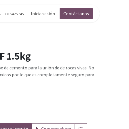
g
Contáctenos
Inicia sesión
Contáctanos
3315425745
F 1.5kg
 de cemento para la unión de de rocas vivas. No
xicos por lo que es completamente seguro para
egar al carrito
Comprar ahora