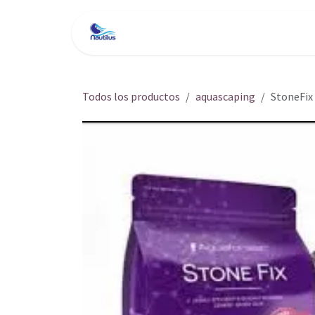
Ir al contenido
Inicio
Tienda
Servici
Todos los productos
aquascaping
StoneFix 