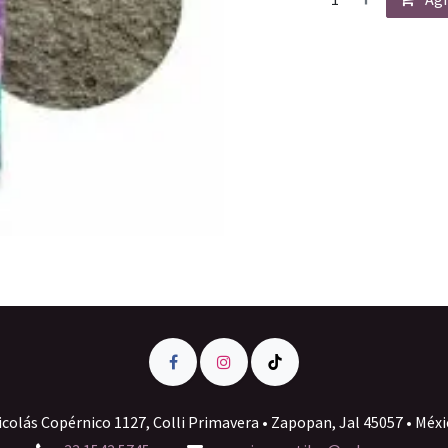
icolás Copérnico 1127, Colli Primavera • Zapopan, Jal 45057 • Méxi