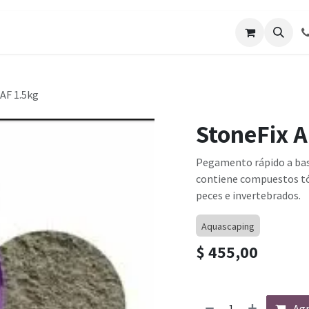
os
Galería de Trabajos
Solicitar cotizacion
Blo
AF 1.5kg
StoneFix A
Pegamento rápido a base
contiene compuestos tó
peces e invertebrados.
Aquascaping
$
455,00
Agr