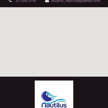
33 1542 5745
acuario_nautilus@yahoo.com