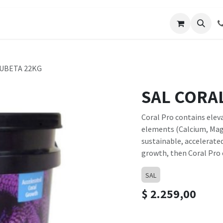
os
Galería de Trabajos
Solicitar cotizacion
Blo
CUBETA 22KG
SAL CORA
Coral Pro contains elev
elements (Calcium, Mag
sustainable, accelerated
growth, then Coral Pro 
SAL
$
2.259,00