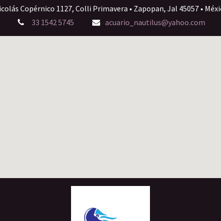
icolás Copérnico 1127, Colli Primavera • Zapopan, Jal 45057 • Méxi
33 1542 5745
acuario_nautilus@yahoo.com