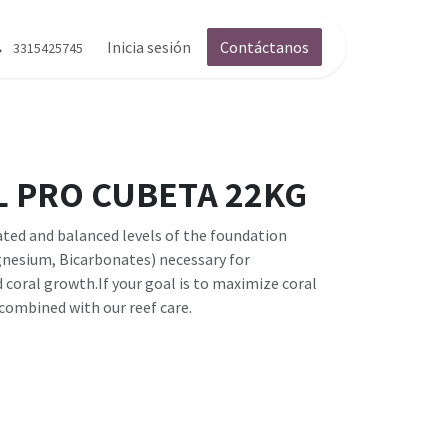
g
Contáctenos
Inicia sesión
Contáctanos
3315425745
L PRO CUBETA 22KG
ated and balanced levels of the foundation
nesium, Bicarbonates) necessary for
 coral growth.If your goal is to maximize coral
combined with our reef care.