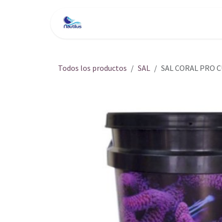
Ir al contenido
Inicio
Tienda
Servici
Todos los productos
SAL
SAL CORAL PRO 