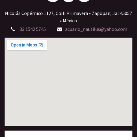
Nicolás Copérnico 1127, Colli Primavera • Zapopan, Jal 45057
• México
33 1542 5745
acuario_nautilus@yahoo.com