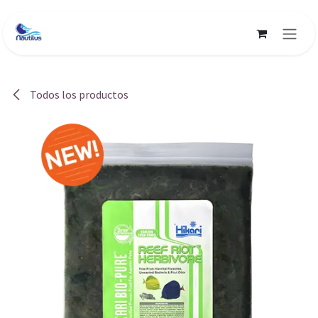
Ir al contenido
Todos los productos