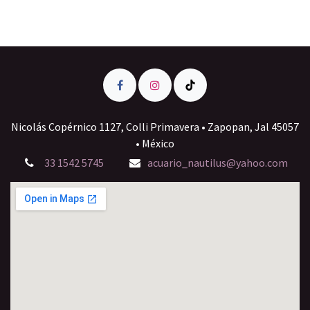
Nicolás Copérnico 1127, Colli Primavera • Zapopan, Jal 45057
• México
33 1542 5745
acuario_nautilus@yahoo.com