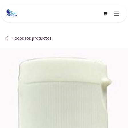
Ir al contenido
Todos los productos