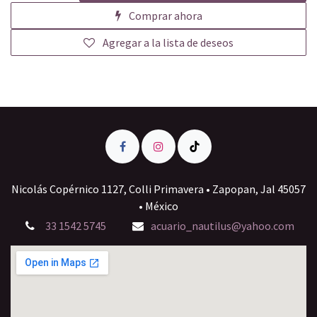
Comprar ahora
Agregar a la lista de deseos
Nicolás Copérnico 1127, Colli Primavera • Zapopan, Jal 45057
• México
33 1542 5745
acuario_nautilus@yahoo.com