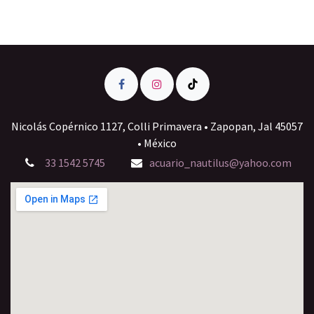
Nicolás Copérnico 1127, Colli Primavera • Zapopan, Jal 45057
• México
33 1542 5745
acuario_nautilus@yahoo.com