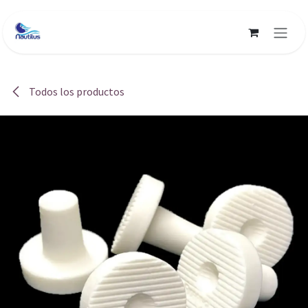
Ir al contenido
Todos los productos