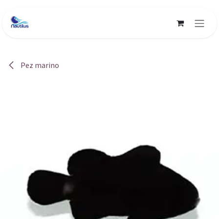
Ir al contenido
Pez marino