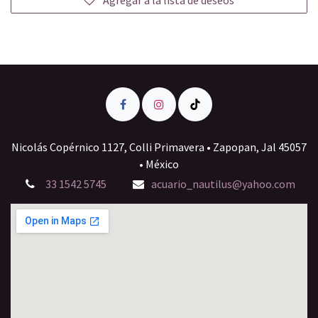
Agregar a la lista de deseos
Nicolás Copérnico 1127, Colli Primavera • Zapopan, Jal 45057
• México
33 1542 5745
acuario_nautilus@yahoo.com