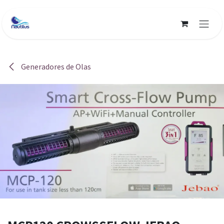
Ir al contenido
Generadores de Olas