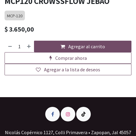
MCP120 CROWSSFLOW JEBAO
MCP-120
$
3.650,00
Agregar al carrito
Comprar ahora
Agregar a la lista de deseos
Nicolás Copérnico 1127, Colli Primavera • Zapopan, Jal 45057