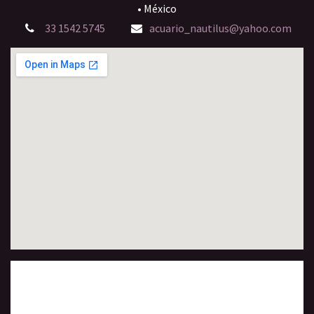
• México
33 1542 5745
acuario_nautilus@yahoo.com