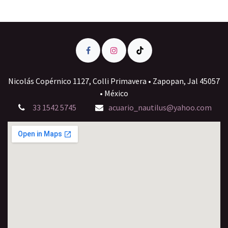
Nicolás Copérnico 1127, Colli Primavera • Zapopan, Jal 45057
• México
33 1542 5745
acuario_nautilus@yahoo.com