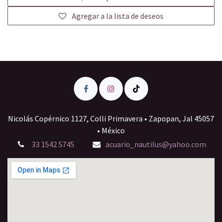
Agregar a la lista de deseos
Nicolás Copérnico 1127, Colli Primavera • Zapopan, Jal 45057
• México
33 1542 5745
acuario_nautilus@yahoo.com