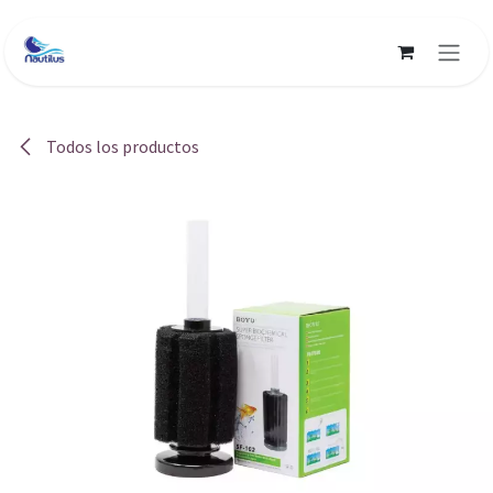
Ir al contenido
Todos los productos