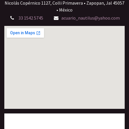
Nicolás Copérnico 1127, Colli Primavera • Zapopan, Jal 45057
• México
33 1542 5745
acuario_nautilus@yahoo.com