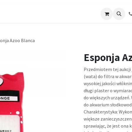
os
Galería de Trabajos
Solicitar cotizacion
Blo
onja Azoo Blanca
Esponja A
Przedmiotem tej aukcji
(wata) do filtra w akwa
wysokiej jakości włóknin
długi plaster o wymiara
do większych urządzeń. 
do akwarium słodkowod
Charakterystyka: Wykon
większe zanieczyszczen
sprawiając, że jest ona 