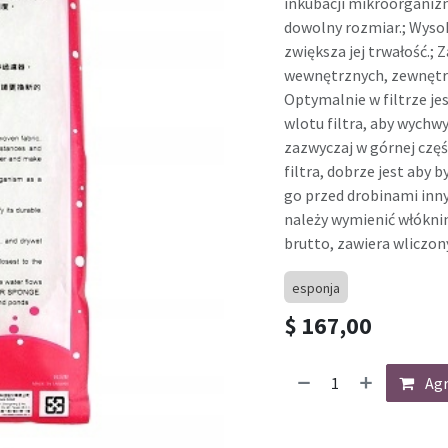
inkubacji mikroorganizm
dowolny rozmiar.; Wysok
zwiększa jej trwałość.; 
wewnętrznych, zewnętrz
Optymalnie w filtrze jes
wlotu filtra, aby wych
zazwyczaj w górnej częś
filtra, dobrze jest aby 
go przed drobinami inn
należy wymienić włóknin
brutto, zawiera wliczon
esponja
$
167,00
Agr