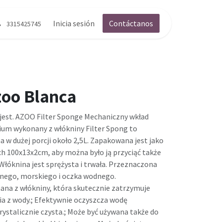
g
Contáctenos
Inicia sesión
Contáctanos
3315425745
zoo Blanca
 jest. AZOO Filter Sponge Mechaniczny wkład
rium wykonany z włókniny Filter Spong to
a w dużej porcji około 2,5L. Zapakowana jest jako
ch 100x13x2cm, aby można było ją przyciąć także
Włóknina jest sprężysta i trwała. Przeznaczona
nego, morskiego i oczka wodnego.
ana z włókniny, która skutecznie zatrzymuje
ia z wody.; Efektywnie oczyszcza wodę
krystalicznie czysta.; Może być używana także do