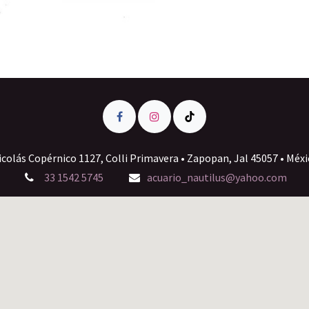
icolás Copérnico 1127, Colli Primavera • Zapopan, Jal 45057 • Méxi
33 1542 5745
acuario_nautilus@yahoo.com