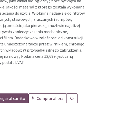
ów, jako wkład biologiczny.; Może być cięta na
iej jakości materiał z którego została wykonana
Zalecania do użycia: Włóknina nadaje się do filtrów
nych, stawowych, zraszanych i sumpów.;
t ją umieścić jako pierwszą, możliwie najbliżej
wytywała zanieczyszczenia mechaniczne,
ci filtra. Dodatkowo w zależności od konstrukcji
była umieszczona także przez wirnikiem, chroniąc
ych wkładów.; W przypadku silnego zabrudzenia,
ę na nową.; Podana cena 12,69zł jest ceną
y podatek VAT.
egar al carrito
Comprar ahora