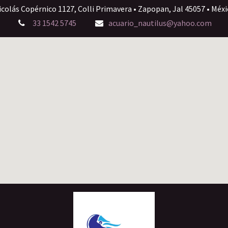
icolás Copérnico 1127, Colli Primavera • Zapopan, Jal 45057 • Méxi
33 1542 5745
acuario_nautilus@yahoo.com