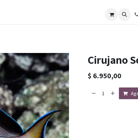
os
Galería de Trabajos
Solicitar cotizacion
Blo
Cirujano S
$
6.950,00
Agr