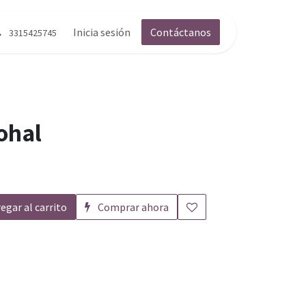
g
Contáctenos
Inicia sesión
Contáctanos
3315425745
ohal
egar al carrito
Comprar ahora