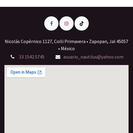
Nicolás Copérnico 1127, Colli Primavera • Zapopan, Jal 45057
• México
33 1542 5745
acuario_nautilus@yahoo.com