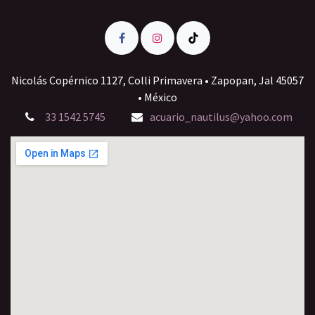
Nicolás Copérnico 1127, Colli Primavera • Zapopan, Jal 45057
• México
33 1542 5745
acuario_nautilus@yahoo.com