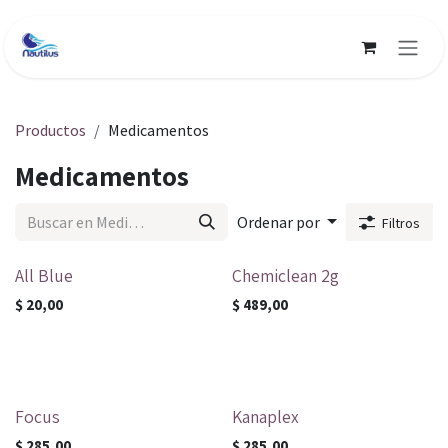
Ir al contenido
Productos
Medicamentos
Medicamentos
Ordenar por
Filtros
All Blue
Chemiclean 2g
$
20,00
$
489,00
Focus
Kanaplex
$
285,00
$
285,00