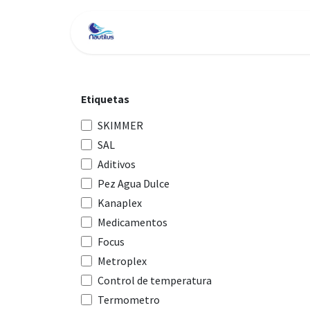
Ir al contenido
Inicio
Tienda
Servici
Etiquetas
SKIMMER
SAL
Aditivos
Pez Agua Dulce
Kanaplex
Medicamentos
Focus
Metroplex
Control de temperatura
Termometro