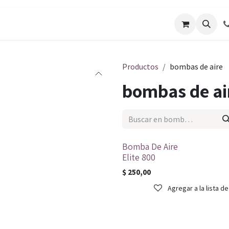
os
Galería de Trabajos
Solicitar cotizacion
Blo
Productos
bombas de aire
bombas de ai
Bomba De Aire
Elite 800
$
250,00
Agregar a la lista d