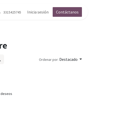
g
Contáctenos
Inicia sesión
Contáctanos
3315425745
re
Destacado
Ordenar por:
e deseos