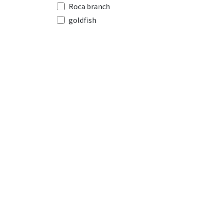
Roca branch
goldfish
Rasqueta
Red Sea
Colisa amarilla
pez marino
Cirujano de velo
SPF-500
Tests
sifon
Filtro
N
cascada
Tetra Color
Iman Limpiador
Estrella de mar
Calentador