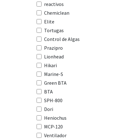
reactivos
Chemiclean
Elite
Tortugas
Control de Algas
Prazipro
Lionhead
Hikari
Marine-S
Green BTA
BTA
SPH-800
Dori
Heniochus
MCP-120
Ventilador