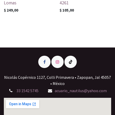
Lomas
4261
$
249,00
$
105,00
Nicolás Copérnico 1127, Colli Primavera • Zapopan, Jal 45057
• México
33 1542 5745
acuario_nautilus@yahoo.com