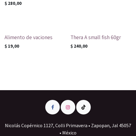
$
280,00
Alimento de vaciones
Thera A small fish 60gr
$
19,00
$
240,00
Nicolás Copérnico 1127, Colli Primavera • Zapopan, Jal 45057
• México