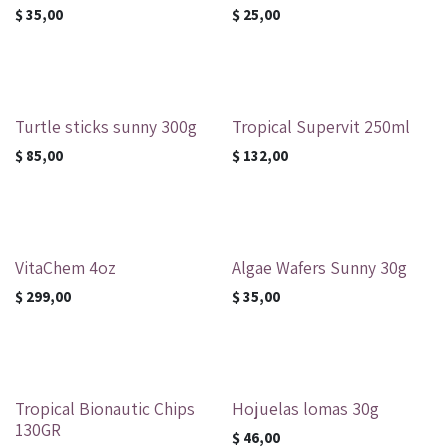
$
35,00
$
25,00
Turtle sticks sunny 300g
Tropical Supervit 250ml
$
85,00
$
132,00
VitaChem 4oz
Algae Wafers Sunny 30g
$
299,00
$
35,00
Tropical Bionautic Chips
Hojuelas lomas 30g
130GR
$
46,00