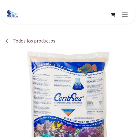
Ir al contenido
Todos los productos