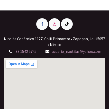
Nicolás Copérnico 1127, Colli Primavera • Zapopan, Jal 45057
• México
33 1542 5745
acuario_nautilus@yahoo.com