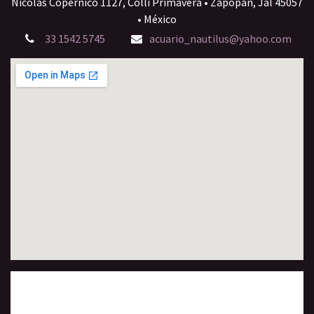
Nicolás Copérnico 1127, Colli Primavera • Zapopan, Jal 45057
• México
33 1542 5745
acuario_nautilus@yahoo.com