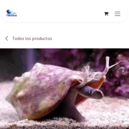
Ir al contenido
Todos los productos