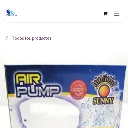
Ir al contenido
Todos los productos