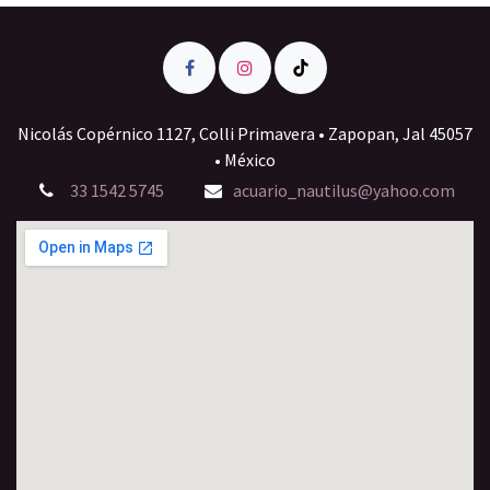
Nicolás Copérnico 1127, Colli Primavera • Zapopan, Jal 45057
• México
33 1542 5745
acuario_nautilus@yahoo.com