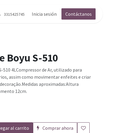
g
Contáctenos
Inicia sesión
Contáctanos
3315425745
e Boyu S-510
-510 4LCompressor de Ar, utilizado para
rios, assim como movimentar enfeites e criar
a decoração.Medidas aproximadas:Altura
imento 12cm.
egar al carrito
Comprar ahora