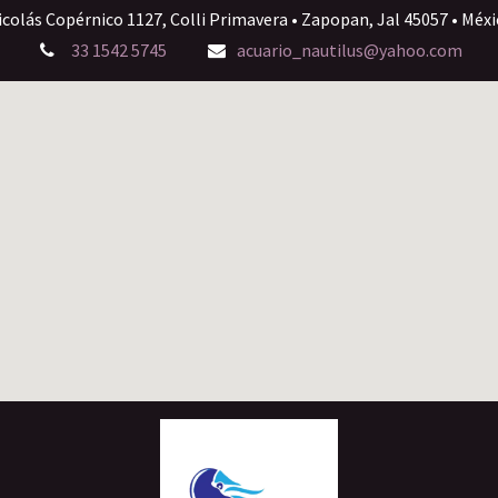
icolás Copérnico 1127, Colli Primavera • Zapopan, Jal 45057 • Méxi
33 1542 5745
acuario_nautilus@yahoo.com