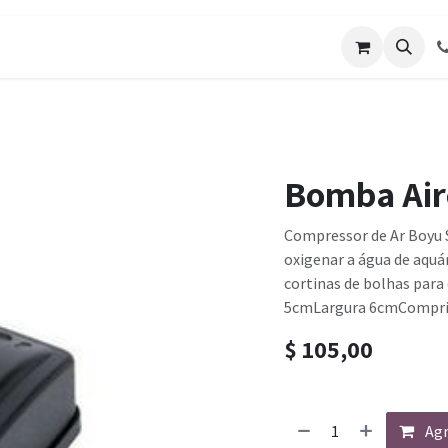
os
Galería de Trabajos
Solicitar cotizacion
Blo
Bomba Air
Compressor de Ar Boyu S
oxigenar a água de aquá
cortinas de bolhas par
5cmLargura 6cmCompr
$
105,00
Agr