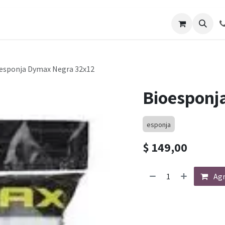
os
Galería de Trabajos
Solicitar cotizacion
Blo
esponja Dymax Negra 32x12
Bioesponj
esponja
$
149,00
Agr