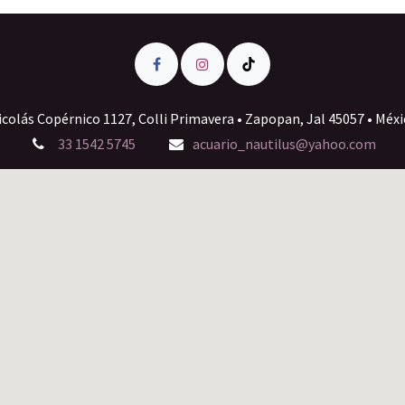
icolás Copérnico 1127, Colli Primavera • Zapopan, Jal 45057 • Méxi
33 1542 5745
acuario_nautilus@yahoo.com