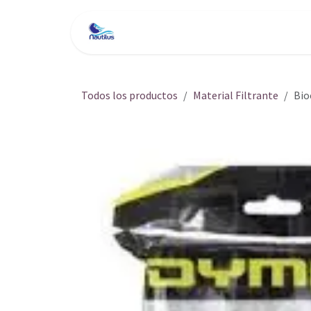
Ir al contenido
Inicio
Tienda
Servici
Todos los productos
Material Filtrante
Bio