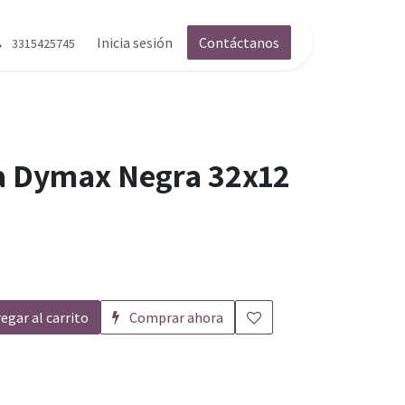
g
Contáctenos
Inicia sesión
Contáctanos
3315425745
a Dymax Negra 32x12
egar al carrito
Comprar ahora