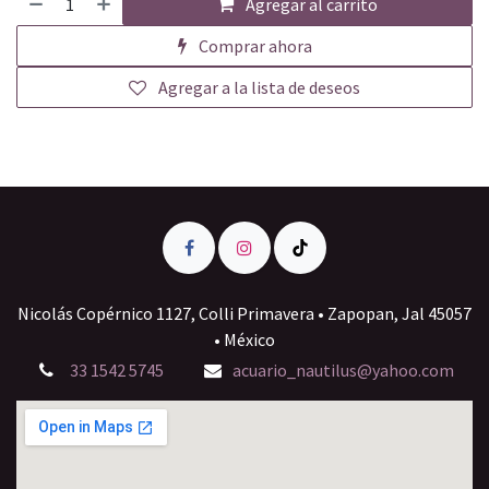
Agregar al carrito
Comprar ahora
Agregar a la lista de deseos
Nicolás Copérnico 1127, Colli Primavera • Zapopan, Jal 45057
• México
33 1542 5745
acuario_nautilus@yahoo.com