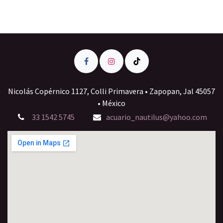
Nicolás Copérnico 1127, Colli Primavera • Zapopan, Jal 45057
• México
33 1542 5745
acuario_nautilus@yahoo.com