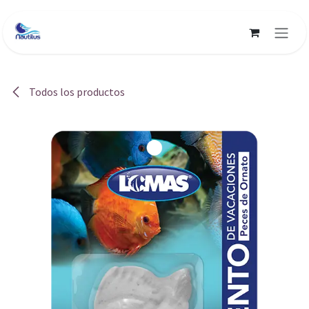
Ir al contenido
Todos los productos