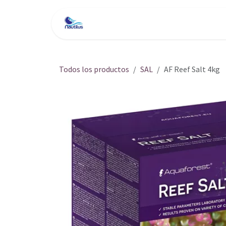
Ir al contenido
Inicio
Tienda
Servici
Todos los productos
SAL
AF Reef Salt 4kg