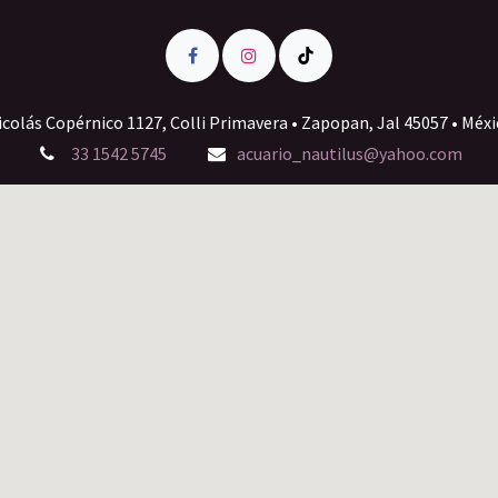
icolás Copérnico 1127, Colli Primavera • Zapopan, Jal 45057 • Méxi
33 1542 5745
acuario_nautilus@yahoo.com