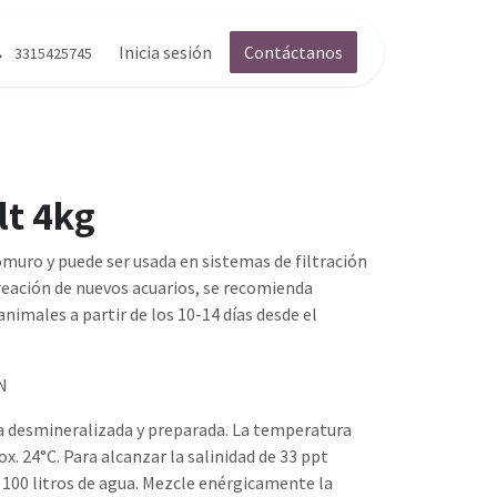
g
Contáctenos
Inicia sesión
Contáctanos
3315425745
lt 4kg
omuro y puede ser usada en sistemas de filtración
reación de nuevos acuarios, se recomienda
animales a partir de los 10-14 días desde el
N
gua desmineralizada y preparada. La temperatura
ox. 24°C. Para alcanzar la salinidad de 33 ppt
n 100 litros de agua. Mezcle enérgicamente la