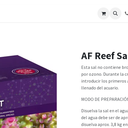
os
Galería de Trabajos
Solicitar cotizacion
Blo
AF Reef Sa
Esta sal no contiene br
por ozono. Durante la c
introducir los primeros 
llenado del acuario.
MODO DE PREPARACIÓ
Disuelva la sal en el a
del agua debe ser de apr
disuelva aprox. 3,8 kg e