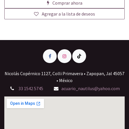
Comprar ahora
Agregar a la lista de deseos
Nicolás Copérnico 1127, Colli Primavera • Zapopan, Jal 45057
• México
33 1542 5745
acuario_nautilus@yahoo.com