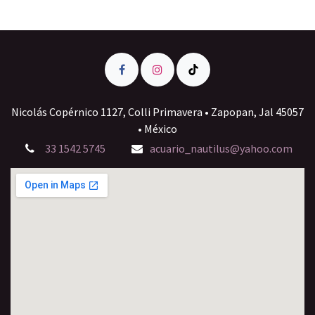
Nicolás Copérnico 1127, Colli Primavera • Zapopan, Jal 45057
• México
33 1542 5745
acuario_nautilus@yahoo.com