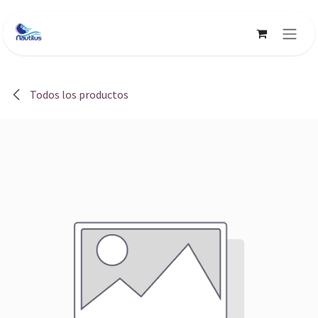
Ir al contenido
Todos los productos