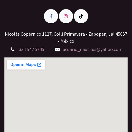
Nicolás Copérnico 1127, Colli Primavera • Zapopan, Jal 45057
• México
33 1542 5745
acuario_nautilus@yahoo.com