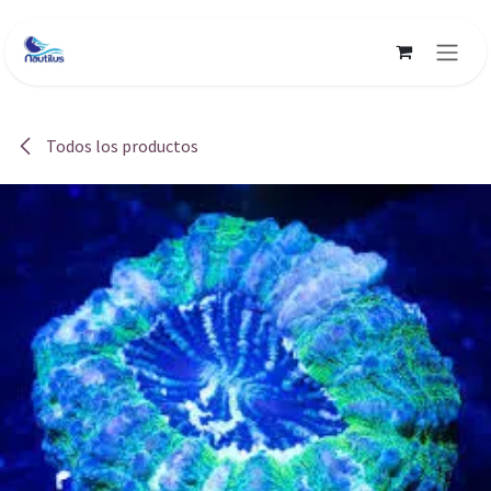
Ir al contenido
Todos los productos