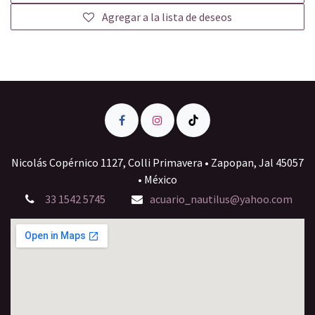
Agregar a la lista de deseos
Nicolás Copérnico 1127, Colli Primavera • Zapopan, Jal 45057
• México
33 1542 5745
acuario_nautilus@yahoo.com