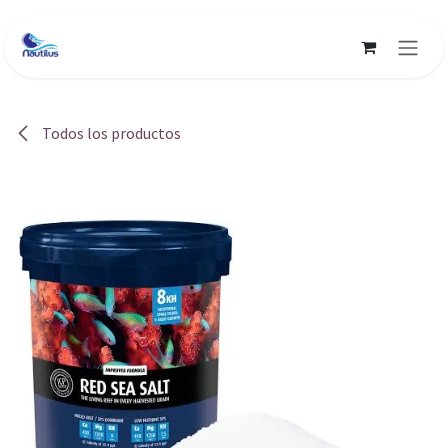
Ir al contenido
Todos los productos