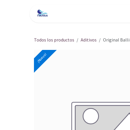
Ir al contenido
Inicio
Tienda
Servici
Todos los productos
Aditivos
Original Ball
¡Nuevo!