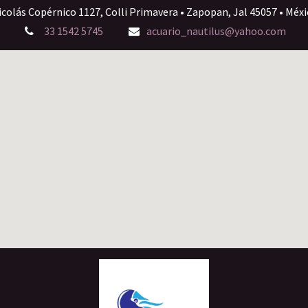
icolás Copérnico 1127, Colli Primavera • Zapopan, Jal 45057 • Méxi
33 1542 5745
acuario_nautilus@yahoo.com