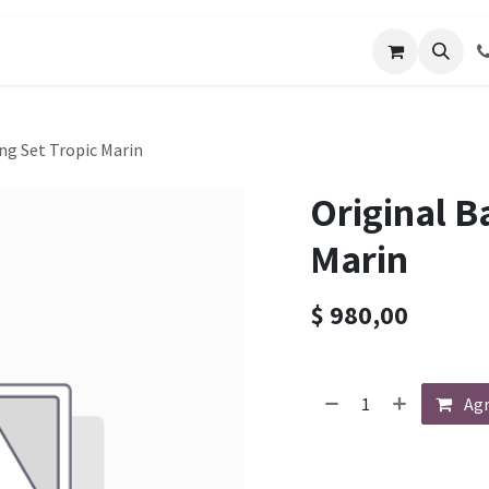
os
Galería de Trabajos
Solicitar cotizacion
Blo
ing Set Tropic Marin
Original Ba
Marin
$
980,00
Agr