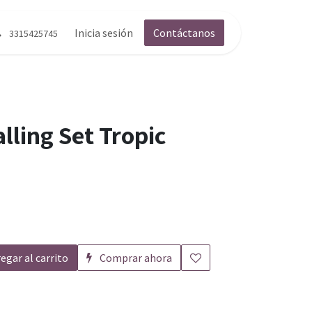
g
Contáctenos
Inicia sesión
Contáctanos
3315425745
lling Set Tropic
egar al carrito
Comprar ahora