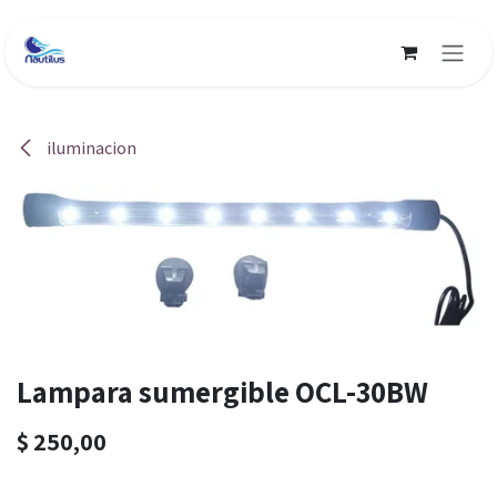
Ir al contenido
iluminacion
Lampara sumergible OCL-30BW
$
250,00