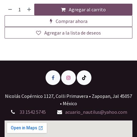
Agregar al carrito
Comprar ahora
Agregar a la lista de deseos
Nicolás Copérnico 1127, Colli Primavera • Zapopan, Jal 45057
• México
33 1542 5745
acuario_nautilus@yahoo.com