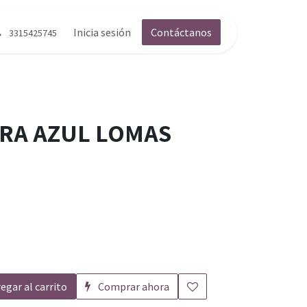
g
Contáctenos
Inicia sesión
Contáctanos
3315425745
ERA AZUL LOMAS
egar al carrito
Comprar ahora