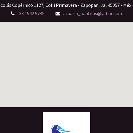
icolás Copérnico 1127, Colli Primavera • Zapopan, Jal 45057 • Méxi
33 1542 5745
acuario_nautilus@yahoo.com