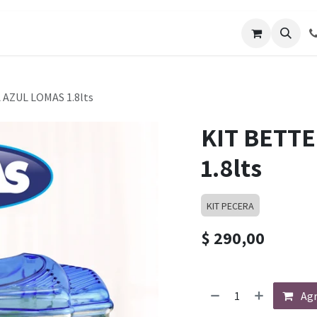
os
Galería de Trabajos
Solicitar cotizacion
Blo
AZUL LOMAS 1.8lts
KIT BETT
1.8lts
KIT PECERA
$
290,00
Agr