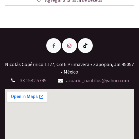
Agregar a la lista de deseos
Nicolás Copérnico 1127, Colli Primavera • Zapopan, Jal 45057
• México
33 1542 5745
acuario_nautilus@yahoo.com