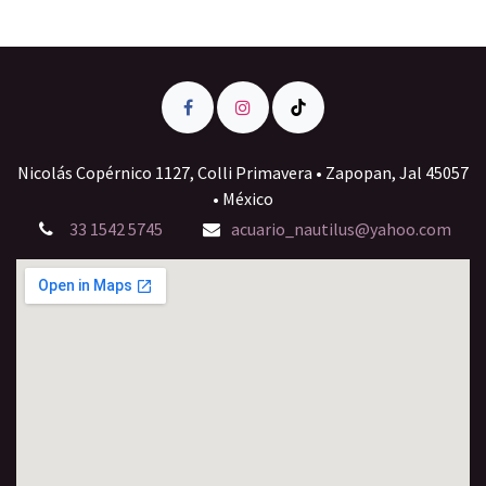
Nicolás Copérnico 1127, Colli Primavera • Zapopan, Jal 45057
• México
33 1542 5745
acuario_nautilus@yahoo.com