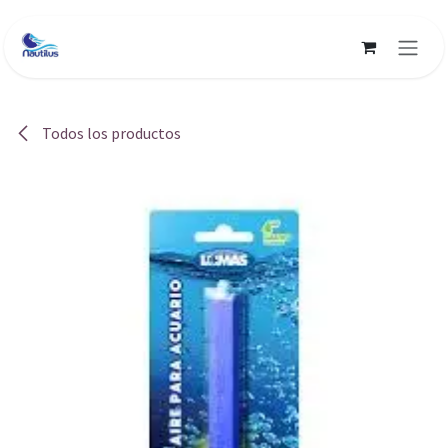
Ir al contenido
Todos los productos