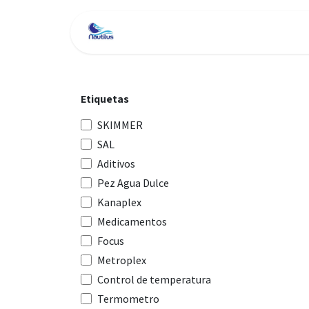
Ir al contenido
Inicio
Tienda
Servici
Etiquetas
SKIMMER
SAL
Aditivos
Pez Agua Dulce
Kanaplex
Medicamentos
Focus
Metroplex
Control de temperatura
Termometro