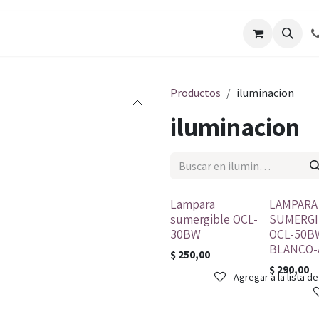
os
Galería de Trabajos
Solicitar cotizacion
Blo
Productos
iluminacion
iluminacion
Lampara
LAMPARA
sumergible OCL-
SUMERGI
30BW
OCL-50B
BLANCO-
$
250,00
$
290,00
Agregar a la lista d