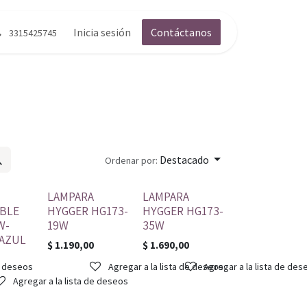
g
Contáctenos
Inicia sesión
Contáctanos
3315425745
Destacado
Ordenar por:
LAMPARA
LAMPARA
BLE
HYGGER HG173-
HYGGER HG173-
W-
19W
35W
AZUL
$
1.190,00
$
1.690,00
e deseos
Agregar a la lista de deseos
Agregar a la lista de des
Agregar a la lista de deseos