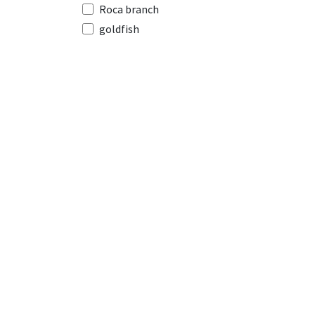
Roca branch
goldfish
Rasqueta
Red Sea
Colisa amarilla
pez marino
Cirujano de velo
SPF-500
Tests
sifon
Filtro
N
cascada
Tetra Color
Iman Limpiador
Estrella de mar
Calentador