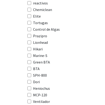
reactivos
Chemiclean
Elite
Tortugas
Control de Algas
Prazipro
Lionhead
Hikari
Marine-S
Green BTA
BTA
SPH-800
Dori
Heniochus
MCP-120
Ventilador