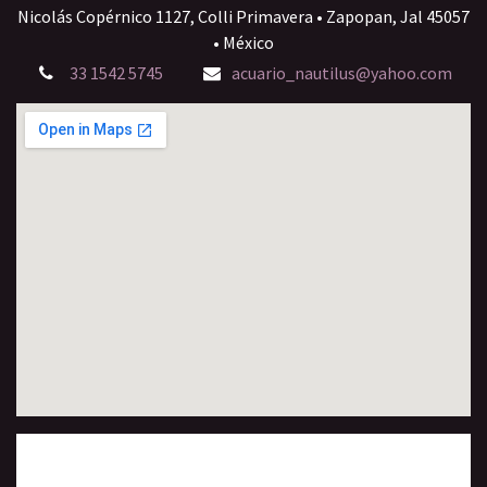
Nicolás Copérnico 1127, Colli Primavera • Zapopan, Jal 45057
• México
33 1542 5745
acuario_nautilus@yahoo.com