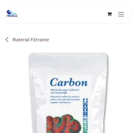
Ir al contenido
Material Filtrante