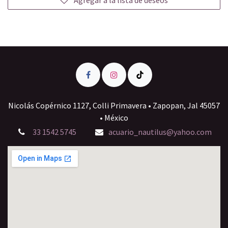
Agregar a la lista de deseos
Nicolás Copérnico 1127, Colli Primavera • Zapopan, Jal 45057
• México
33 1542 5745
acuario_nautilus@yahoo.com