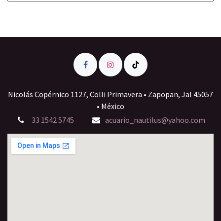
Nicolás Copérnico 1127, Colli Primavera • Zapopan, Jal 45057
• México
33 1542 5745
acuario_nautilus@yahoo.com