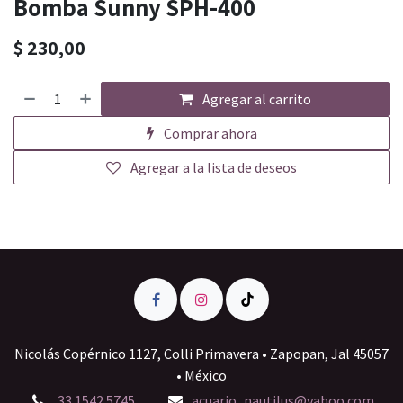
Bomba Sunny SPH-400
$
230,00
Agregar al carrito
Comprar ahora
Agregar a la lista de deseos
Nicolás Copérnico 1127, Colli Primavera • Zapopan, Jal 45057
• México
33 1542 5745
acuario_nautilus@yahoo.com