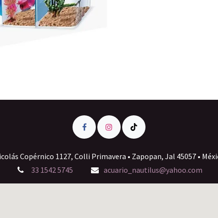
icolás Copérnico 1127, Colli Primavera • Zapopan, Jal 45057 • Méxi
33 1542 5745
acuario_nautilus@yahoo.com