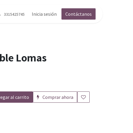
g
Contáctenos
Inicia sesión
Contáctanos
3315425745
oble Lomas
egar al carrito
Comprar ahora