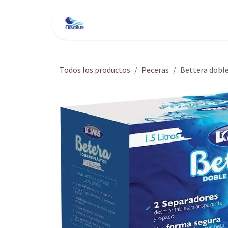
Ir al contenido
Inicio
Tienda
Servici
Todos los productos
Peceras
Bettera dobl