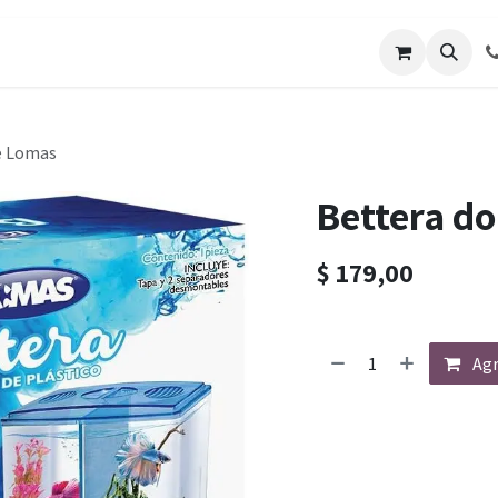
os
Galería de Trabajos
Solicitar cotizacion
Blo
e Lomas
Bettera d
$
179,00
Agr