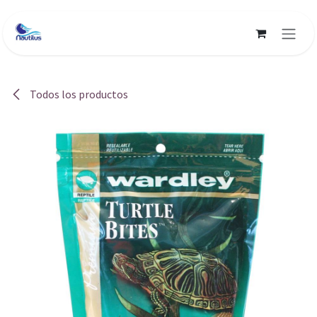
Ir al contenido
Todos los productos