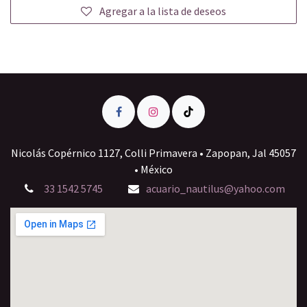
Agregar a la lista de deseos
Nicolás Copérnico 1127, Colli Primavera • Zapopan, Jal 45057
• México
33 1542 5745
acuario_nautilus@yahoo.com