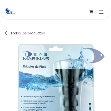
Ir al contenido
Todos los productos