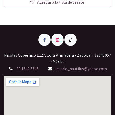
Agregar a la lista de deseos
Nicolás Copérnico 1127, Colli Primavera • Zapopan, Jal 45057
• México
33 1542 5745
acuario_nautilus@yahoo.com